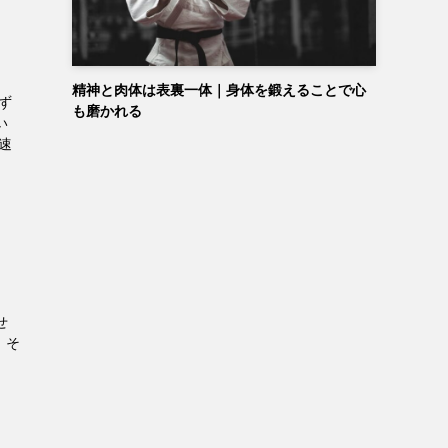
精神と肉体は表裏一体｜身体を鍛えることで心
ず
も磨かれる
い
速
せ
、そ