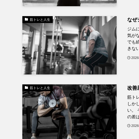
なぜ
筋トレと人生
ジム
気が
でも
きない
202
改善
筋トレと人生
筋ト
しか
い。
の差は
202