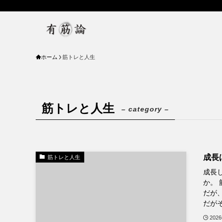
ホーム
筋トレと人生
筋トレと人生
– category –
成長
筋トレと人生
成長
か。
だが
だがそ
202