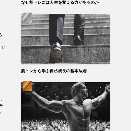
なぜ筋トレには人生を変える力があるのか
る
物で
筋トレから学ぶ自己成長の基本法則
し
を
。