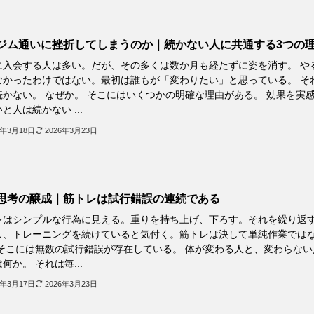
ジム通いに挫折してしまうのか｜続かない人に共通する3つの
に入会する人は多い。だが、その多くは数か月も経たずに姿を消す。 や
なかったわけではない。最初は誰もが「変わりたい」と思っている。 そ
続かない。 なぜか。 そこにはいくつかの明確な理由がある。 効果を実
と人は続かない ...
6年3月18日
2026年3月23日
思考の醸成｜筋トレは試行錯誤の連続である
レはシンプルな行為に見える。重りを持ち上げ、下ろす。それを繰り返
し、トレーニングを続けていると気付く。筋トレは決して単純作業では
 そこには無数の試行錯誤が存在している。 体が変わる人と、変わらない
何か。 それは毎...
6年3月17日
2026年3月23日