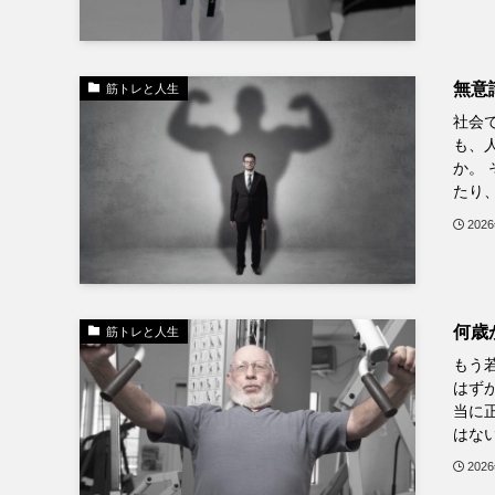
無意
筋トレと人生
社会
も、
か。
たり、
202
何歳
筋トレと人生
もう
はず
当に
はない
202