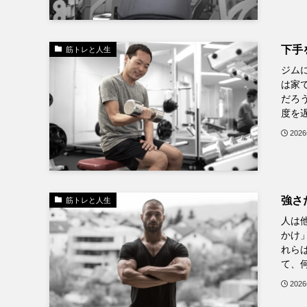
下手
筋トレと人生
ジム
は家
だろ
度を遅
202
強さ
筋トレと人生
人は
かけ
れら
て、何
202