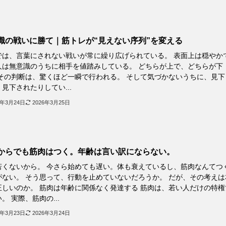
識の戦いに勝て｜筋トレが“見えない序列”を変える
では、言葉にされない戦いが常に繰り広げられている。 表面上は穏やか
人は無意識のうちに相手を値踏みしている。 どちらが上で、どちらが下
 その判断は、驚くほど一瞬で行われる。 そして気づかないうちに、見下
見下されたりしてい...
6年3月24日
2026年3月25日
からでも筋肉はつく。年齢は言い訳にならない。
若くないから。 今さら始めても遅い。体も衰えているし、筋肉なんてつ
がない。 そう思って、行動を止めていないだろうか。 だが、その考えは
正しいのか。 筋肉は年齢に関係なく発達する 筋肉は、若い人だけの特権
。 実際、筋肉の...
6年3月23日
2026年3月24日