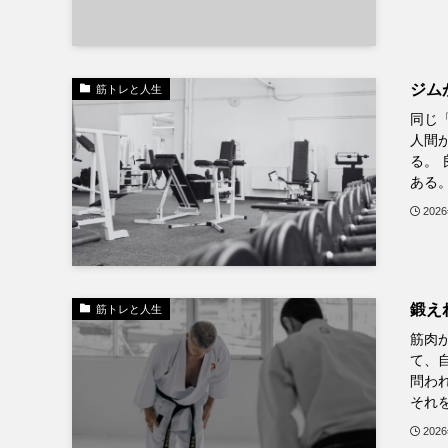
ジム
筋トレと人生
同じ
人間
る。
ある。
202
鍛え
筋トレと人生
筋肉
て、
問わ
それを
202